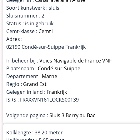
Soort kunstwerk : sluis
Sluisnummer : 2
Status : is in gebruik
Cemt-klasse :
Cemt I
Adres :
02190 Condé-sur-Suippe Frankrijk
In beheer bij :
Voies Navigable de France VNF
Plaatsnaam :
Condé-sur-Suippe
Departement :
Marne
Regio :
Grand Est
Gelegen in land :
Frankrijk
ISRS : FRXXXVN161LOCKS00139
Volgende pagina :
Sluis 3 Berry au Bac
Kolklengte : 38.20 meter