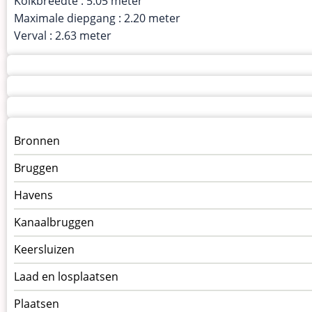
Kolkbreedte : 5.05 meter
Maximale diepgang : 2.20 meter
Verval : 2.63 meter
Menu
Bronnen
kunstwerken
Bruggen
op
kunstwerkpagina
Havens
Kanaalbruggen
Keersluizen
Laad en losplaatsen
Plaatsen