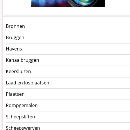
Menu
Bronnen
kunstwerken
Bruggen
op
Navigatiepagina's
Havens
Kanaalbruggen
Keersluizen
Laad en losplaatsen
Plaatsen
Pompgemalen
Scheepsliften
Scheepswerven