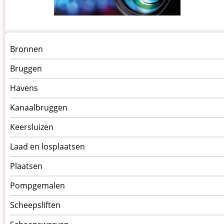
Menu
Bronnen
kunstwerken
Bruggen
op
Navigatiepagina's
Havens
Kanaalbruggen
Keersluizen
Laad en losplaatsen
Plaatsen
Pompgemalen
Scheepsliften