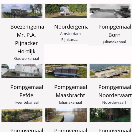
Pompgemaal
Noordergemaal
Boezemgemaal
Amsterdam
Born
Mr. P.A.
Rijnkanaal
Julianakanaal
Pijnacker
Hordijk
Gouwe kanaal
Pompgemaal
Pompgemaal
Pompgemaal
Eefde
Noordervaart
Maasbracht
Twentekanaal
Noordervaart
Julianakanaal
Pompgemaal
Pompgemaal
Pompgemaal