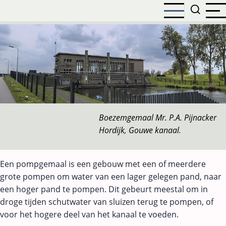
Overslaan
en
naar
de
inhoud
gaan
Boezemgemaal Mr. P.A. Pijnacker
Hordijk
,
Gouwe kanaal
.
Een pompgemaal is een gebouw met een of meerdere
grote pompen om water van een lager gelegen pand, naar
een hoger pand te pompen. Dit gebeurt meestal om in
droge tijden schutwater van sluizen terug te pompen, of
voor het hogere deel van het kanaal te voeden.