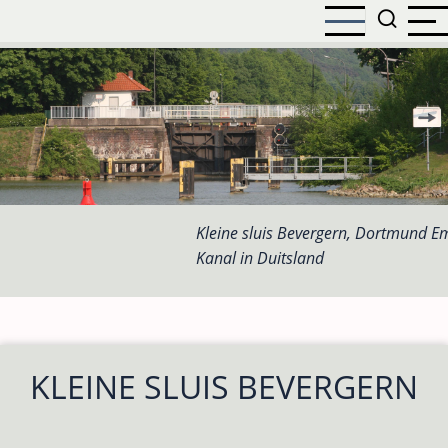
Overslaan
en
naar
de
inhoud
gaan
Kleine sluis Bevergern, Dortmund E
Kanal in Duitsland
KLEINE SLUIS BEVERGERN