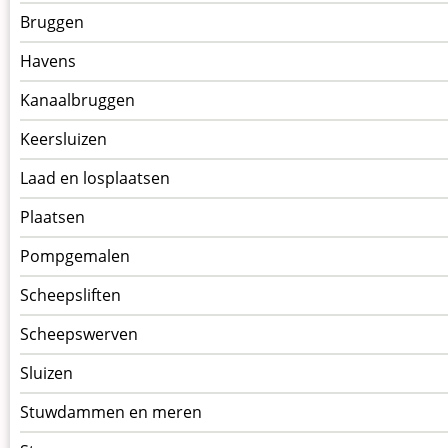
kunstwerken
Bruggen
op
kunstwerkpagina
Havens
Kanaalbruggen
Keersluizen
Laad en losplaatsen
Plaatsen
Pompgemalen
Scheepsliften
Scheepswerven
Sluizen
Stuwdammen en meren