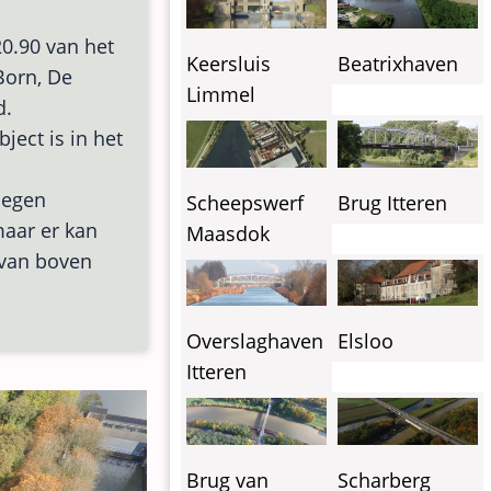
0.90 van het
Keersluis
Beatrixhaven
Born, De
Limmel
d.
ject is in het
legen
Scheepswerf
Brug Itteren
aar er kan
Maasdok
van boven
Overslaghaven
Elsloo
Itteren
Brug van
Scharberg