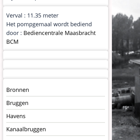
Verval : 11.35 meter
Het pompgemaal wordt bediend
door :
Bediencentrale Maasbracht
BCM
Menu
Bronnen
kunstwerken
Bruggen
op
kunstwerkpagina
Havens
Kanaalbruggen