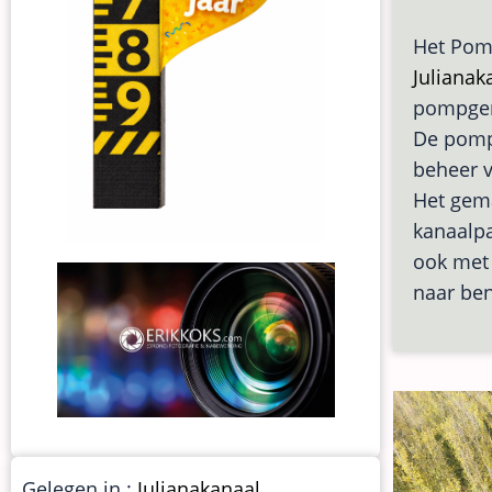
Het Pomp
Julianak
pompgem
De pompg
beheer v
Het gema
kanaalpa
ook met
naar ben
Gelegen in :
Julianakanaal