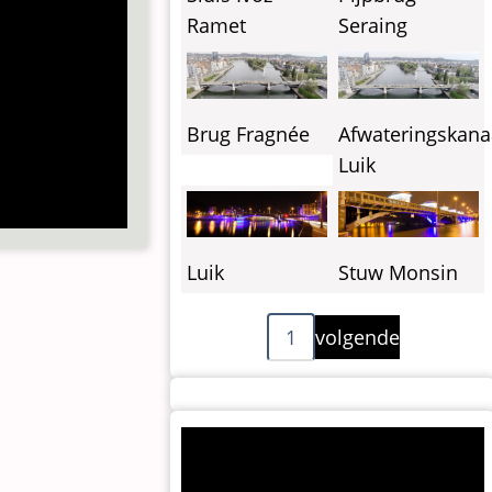
Ramet
Seraing
Brug Fragnée
Afwateringskana
Luik
Luik
Stuw Monsin
Paginering
Volgende
1
volgende
pagina