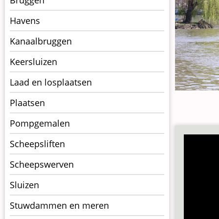
Bruggen
op
kunstwerkpagina
Havens
Kanaalbruggen
Keersluizen
Laad en losplaatsen
Plaatsen
Pompgemalen
Scheepsliften
Scheepswerven
Sluizen
Stuwdammen en meren