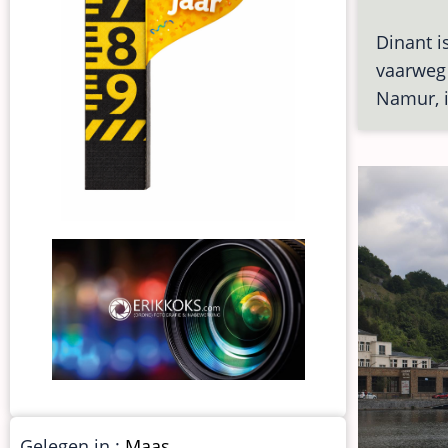
Dinant i
vaarweg 
Namur, 
Gelegen in :
Maas