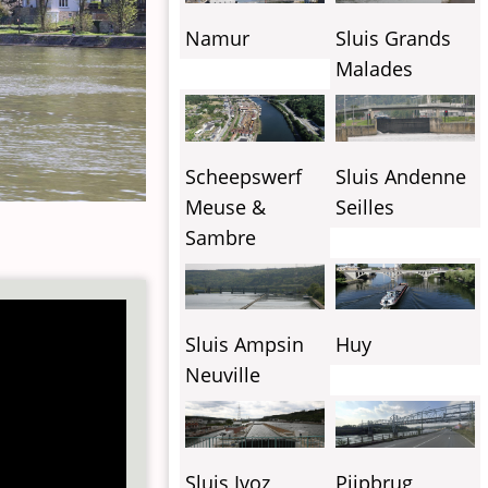
Sluis Grands
Namur
Malades
Sluis Andenne
Scheepswerf
Seilles
Meuse &
Sambre
Sluis Ampsin
Huy
Neuville
Sluis Ivoz
Pijpbrug