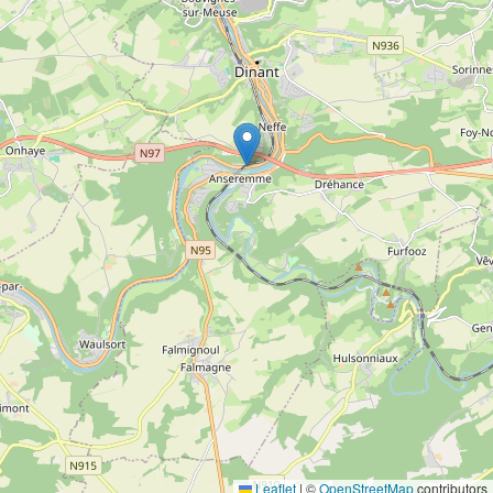
Leaflet
|
©
OpenStreetMap
contributors