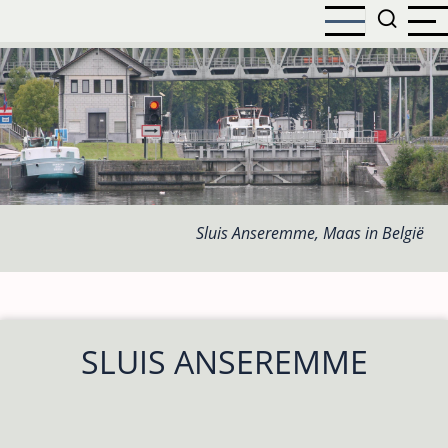
Overslaan
en
naar
de
inhoud
gaan
Sluis Anseremme, Maas in België
SLUIS ANSEREMME