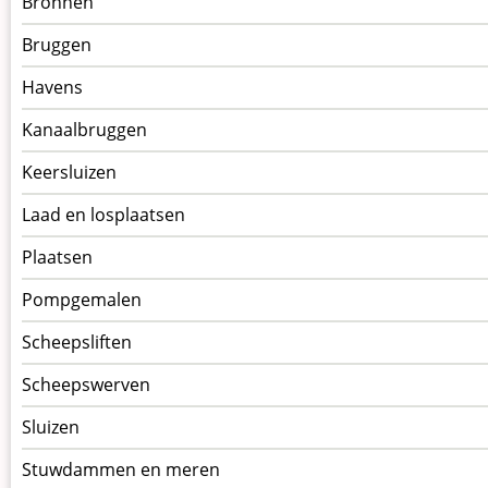
Bronnen
kunstwerken
Bruggen
op
kunstwerkpagina
Havens
Kanaalbruggen
Keersluizen
Laad en losplaatsen
Plaatsen
Pompgemalen
Scheepsliften
Scheepswerven
Sluizen
Stuwdammen en meren