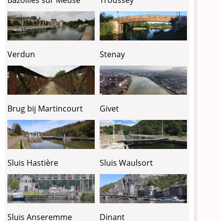
Bazoilles sur Meuse
Troussey
Verdun
Stenay
Brug bij Martincourt
Givet
Sluis Hastière
Sluis Waulsort
Sluis Anseremme
Dinant