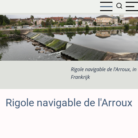
Overslaan
en
naar
de
inhoud
gaan
Rigole navigable de l'Arroux, in
Frankrijk
Rigole navigable de l'Arroux