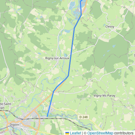
Leaflet
|
©
OpenStreetMap
contributors