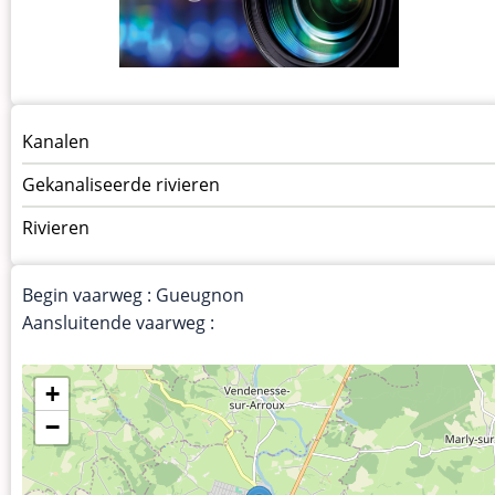
Menu
Kanalen
vaarwegen
Gekanaliseerde rivieren
Rivieren
Begin vaarweg : Gueugnon
Aansluitende vaarweg :
+
−