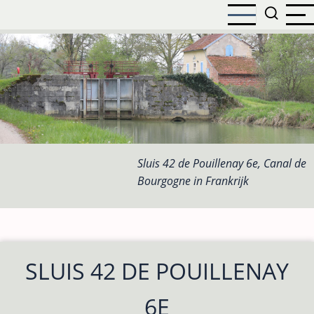
Overslaan
en
naar
de
inhoud
gaan
Sluis 42 de Pouillenay 6e, Canal de
Bourgogne in Frankrijk
SLUIS 42 DE POUILLENAY
6E