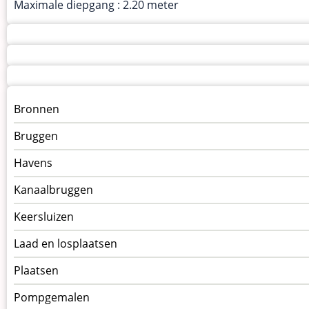
Maximale diepgang : 2.20 meter
Menu
Bronnen
kunstwerken
Bruggen
op
kunstwerkpagina
Havens
Kanaalbruggen
Keersluizen
Laad en losplaatsen
Plaatsen
Pompgemalen