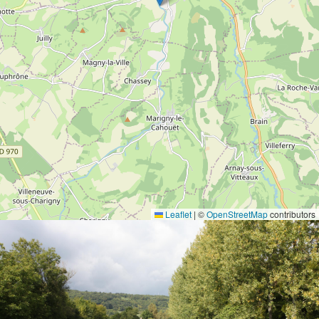
Leaflet
|
©
OpenStreetMap
contributors