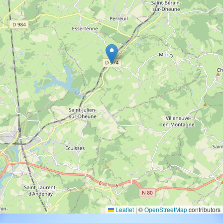
Leaflet
|
©
OpenStreetMap
contributors