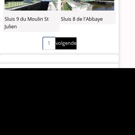
Sluis 9 du Moulin St
Sluis 8 de l'Abbaye
Julien
Volgende
Paginering
1
volgende
pagina