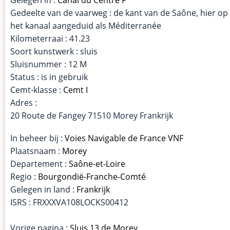
Gedeelte van de vaarweg : de kant van de Saône, hier op
het kanaal aangeduid als Méditerranée
Kilometerraai : 41.23
Soort kunstwerk : sluis
Sluisnummer : 12 M
Status : is in gebruik
Cemt-klasse :
Cemt I
Adres :
20 Route de Fangey 71510 Morey Frankrijk
In beheer bij :
Voies Navigable de France VNF
Plaatsnaam :
Morey
Departement :
Saône-et-Loire
Regio :
Bourgondië-Franche-Comté
Gelegen in land :
Frankrijk
ISRS : FRXXXVA108LOCKS00412
Vorige pagina :
Sluis 13 de Morey