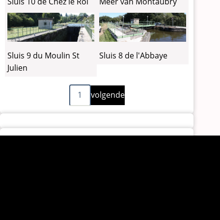
Sluis 10 de Chez le Roi
Meer van Montaubry
Sluis 9 du Moulin St
Sluis 8 de l'Abbaye
Julien
Volgende
Paginering
1
volgende
pagina