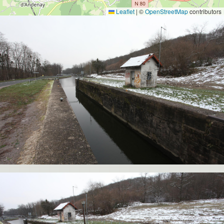
Leaflet
|
©
OpenStreetMap
contributors