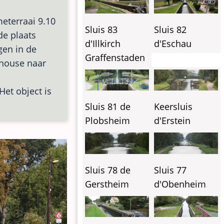
meterraai 9.10
Sluis 83
Sluis 82
 de plaats
d'Illkirch
d'Eschau
gen in de
Graffenstaden
ulhouse naar
Het object is
Sluis 81 de
Keersluis
Plobsheim
d'Erstein
Sluis 78 de
Sluis 77
Gerstheim
d'Obenheim