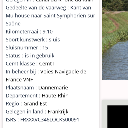
Gedeelte van de vaarweg : Kant van
Mulhouse naar Saint Symphorien sur
Saône
Kilometerraai : 9.10
Soort kunstwerk : sluis
Sluisnummer : 15
Status : is in gebruik
Cemt-klasse :
Cemt I
In beheer bij :
Voies Navigable de
France VNF
Plaatsnaam :
Dannemarie
Departement :
Haute-Rhin
Regio :
Grand Est
Gelegen in land :
Frankrijk
ISRS : FRXXXVC346LOCKS00091