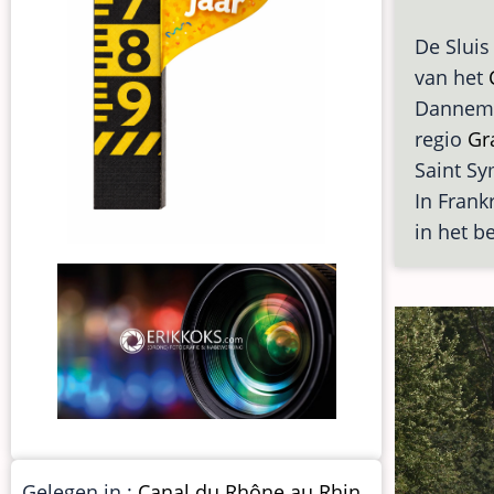
De Sluis
van het
Dannema
regio
Gr
Saint Sy
In Frankr
in het b
Gelegen in :
Canal du Rhône au Rhin