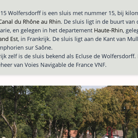
 15 Wolfersdorff is een sluis met nummer 15, bij kilo
Canal du Rhône au Rhin
. De sluis ligt in de buurt van
rie, en gelegen in het departement
Haute-Rhin
, gele
and Est
, in Frankrijk. De sluis ligt aan de Kant van M
mphorien sur Saône.
ijk zelf is de sluis bekend als Ecluse de Wolfersdorff. 
eheer van Voies Navigable de France VNF.