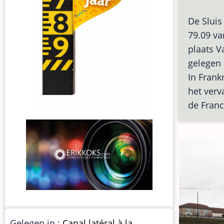
De Sluis
79.09 va
plaats V
gelegen 
In Frank
het verv
de Franc
Gelegen in :
Canal latéral à la