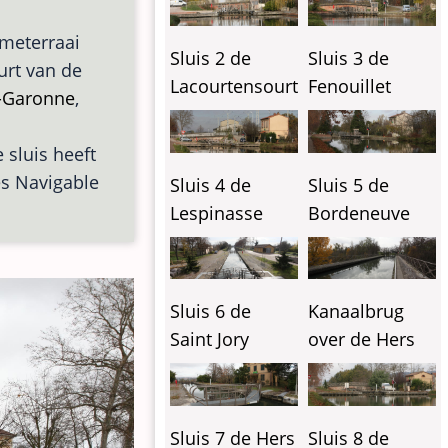
ometerraai
Sluis 2 de
Sluis 3 de
uurt van de
Lacourtensourt
Fenouillet
t-Garonne
,
 sluis heeft
es Navigable
Sluis 4 de
Sluis 5 de
Lespinasse
Bordeneuve
Sluis 6 de
Kanaalbrug
Saint Jory
over de Hers
Sluis 7 de Hers
Sluis 8 de