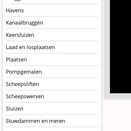
op
kunstwerkpagina
Havens
Kanaalbruggen
Keersluizen
Laad en losplaatsen
Plaatsen
Pompgemalen
Scheepsliften
Scheepswerven
Sluizen
Stuwdammen en meren