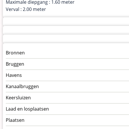
Maximale diepgang : 1.60 meter
Verval : 2.00 meter
Menu
Bronnen
kunstwerken
Bruggen
op
kunstwerkpagina
Havens
Kanaalbruggen
Keersluizen
Laad en losplaatsen
Plaatsen