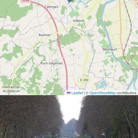
Leaflet
|
©
OpenStreetMap
contributors