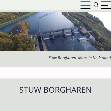
Overslaan
en
naar
de
inhoud
gaan
Stuw Borgharen, Maas in Nederland
STUW BORGHAREN