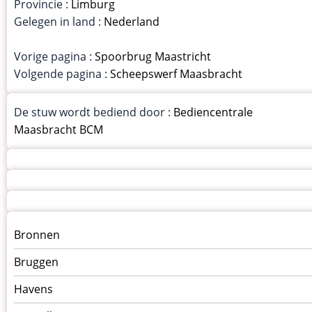
Provincie :
Limburg
Gelegen in land :
Nederland
Vorige pagina :
Spoorbrug Maastricht
Volgende pagina :
Scheepswerf Maasbracht
De stuw wordt bediend door :
Bediencentrale
Maasbracht BCM
Menu
Bronnen
kunstwerken
Bruggen
op
kunstwerkpagina
Havens