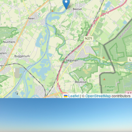
Leaflet
|
©
OpenStreetMap
contributors