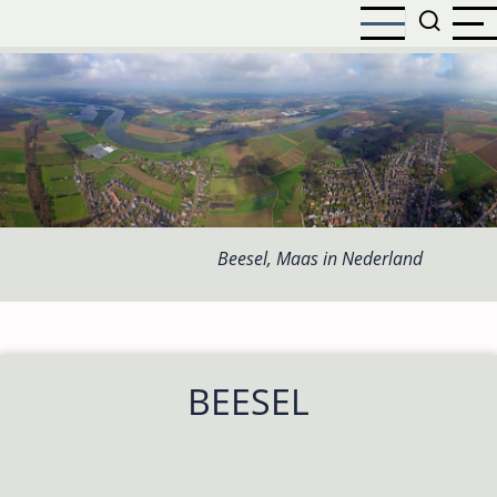
Overslaan
en
naar
de
inhoud
gaan
Beesel, Maas in Nederland
BEESEL