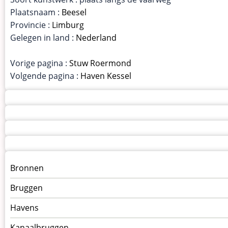
Plaatsnaam :
Beesel
Provincie :
Limburg
Gelegen in land :
Nederland
Vorige pagina :
Stuw Roermond
Volgende pagina :
Haven Kessel
Menu
Bronnen
kunstwerken
Bruggen
op
kunstwerkpagina
Havens
Kanaalbruggen