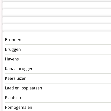
Menu
Bronnen
kunstwerken
Bruggen
op
kunstwerkpagina
Havens
Kanaalbruggen
Keersluizen
Laad en losplaatsen
Plaatsen
Pompgemalen