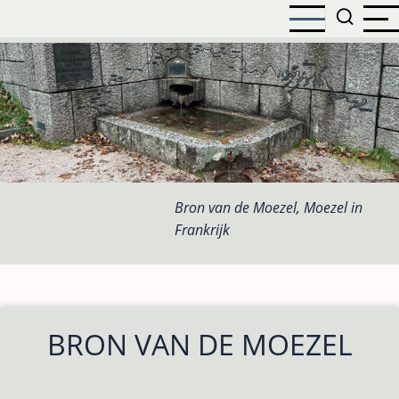
Overslaan
en
naar
de
inhoud
gaan
Bron van de Moezel, Moezel in
Frankrijk
BRON VAN DE MOEZEL