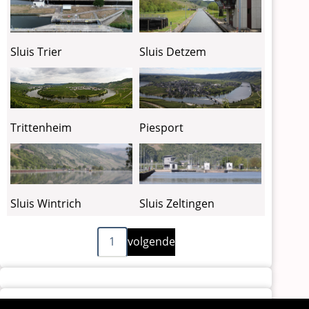
Sluis Detzem
Sluis Trier
Piesport
Trittenheim
Sluis Wintrich
Sluis Zeltingen
Volgende
Paginering
1
volgende
pagina