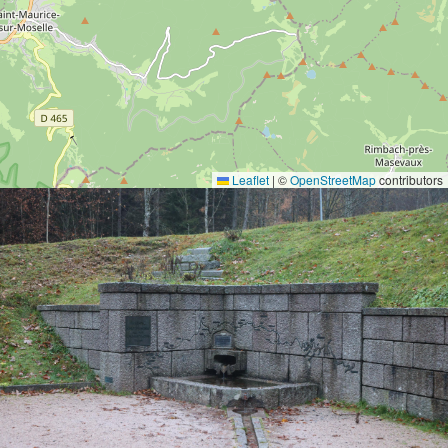
Leaflet
|
©
OpenStreetMap
contributors