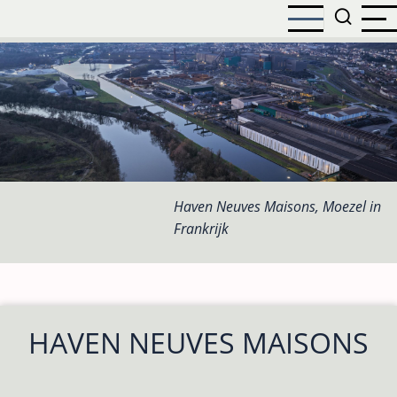
Overslaan
en
naar
de
inhoud
gaan
Haven Neuves Maisons, Moezel in
Frankrijk
HAVEN NEUVES MAISONS