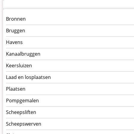
Menu
Bronnen
kunstwerken
Bruggen
op
kunstwerkpagina
Havens
Kanaalbruggen
Keersluizen
Laad en losplaatsen
Plaatsen
Pompgemalen
Scheepsliften
Scheepswerven