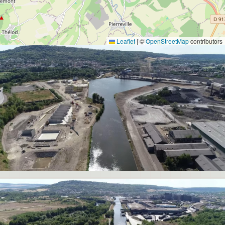
Leaflet
|
©
OpenStreetMap
contributors