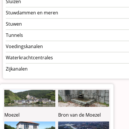
Sluizen
Stuwdammen en meren
Stuwen
Tunnels
Voedingskanalen
Waterkrachtcentrales
Zijkanalen
Moezel
Bron van de Moezel