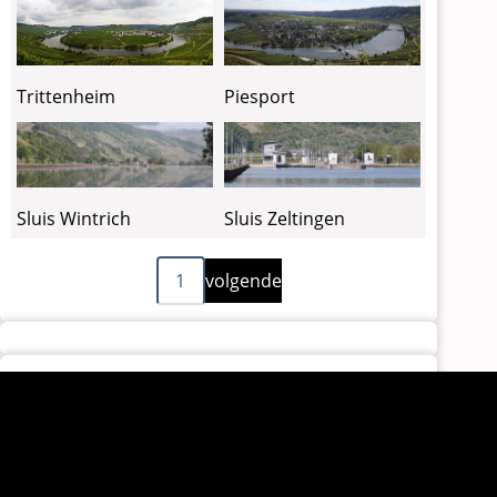
Piesport
Trittenheim
Sluis Wintrich
Sluis Zeltingen
Volgende
Paginering
1
volgende
pagina