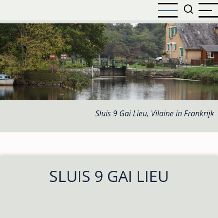
Overslaan
en
naar
de
inhoud
gaan
Sluis 9 Gai Lieu, Vilaine in Frankrijk
SLUIS 9 GAI LIEU