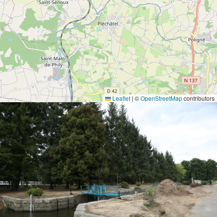
Leaflet
|
©
OpenStreetMap
contributors