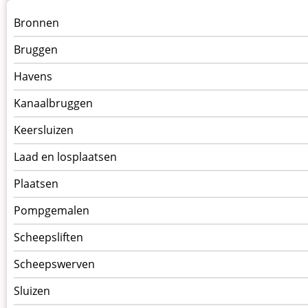
Menu
Bronnen
kunstwerken
Bruggen
op
kunstwerkpagina
Havens
Kanaalbruggen
Keersluizen
Laad en losplaatsen
Plaatsen
Pompgemalen
Scheepsliften
Scheepswerven
Sluizen