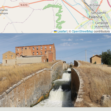
Leaflet
|
©
OpenStreetMap
contributors