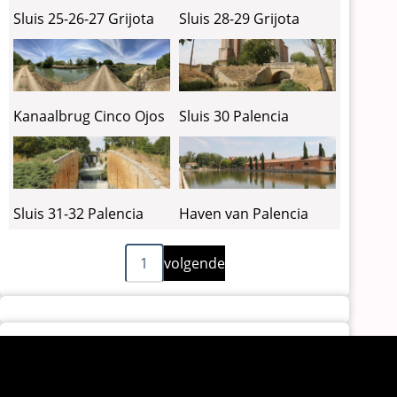
Sluis 25-26-27 Grijota
Sluis 28-29 Grijota
Sluis 30 Palencia
Kanaalbrug Cinco Ojos
Sluis 31-32 Palencia
Haven van Palencia
Volgende
Paginering
1
volgende
pagina