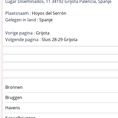
Lugar Diseminados, 11 34192 Grijota Palencia, Spanje
Plaatsnaam :
Hoyos del Serrón
Gelegen in land :
Spanje
Vorige pagina :
Grijota
Volgende pagina :
Sluis 28-29 Grijota
Menu
Bronnen
kunstwerken
Bruggen
op
kunstwerkpagina
Havens
Kanaalbruggen