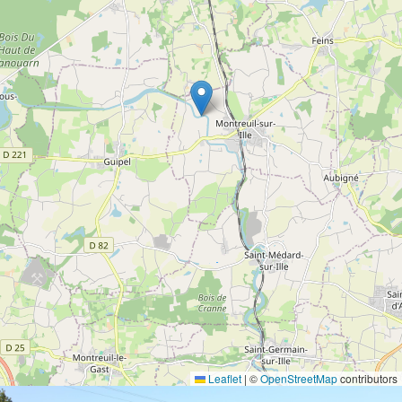
Leaflet
|
©
OpenStreetMap
contributors