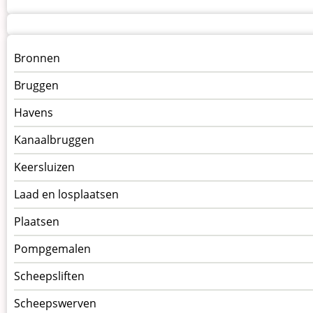
Menu
Bronnen
kunstwerken
Bruggen
op
kunstwerkpagina
Havens
Kanaalbruggen
Keersluizen
Laad en losplaatsen
Plaatsen
Pompgemalen
Scheepsliften
Scheepswerven