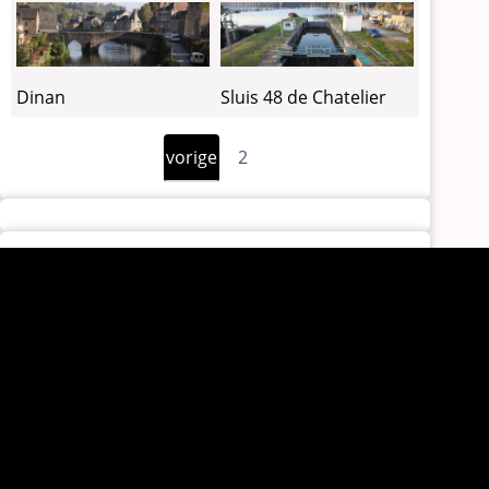
Dinan
Sluis 48 de Chatelier
Vorige
Paginering
vorige
2
pagina