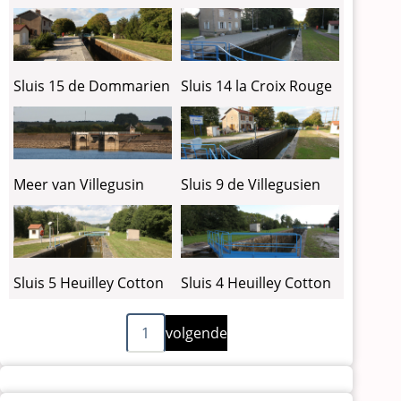
Sluis 15 de Dommarien
Sluis 14 la Croix Rouge
Meer van Villegusin
Sluis 9 de Villegusien
Sluis 5 Heuilley Cotton
Sluis 4 Heuilley Cotton
Volgende
Paginering
1
volgende
pagina