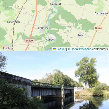
Leaflet
|
©
OpenStreetMap
contributors