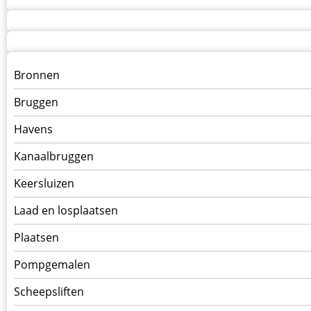
Menu
Bronnen
kunstwerken
Bruggen
op
kunstwerkpagina
Havens
Kanaalbruggen
Keersluizen
Laad en losplaatsen
Plaatsen
Pompgemalen
Scheepsliften