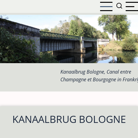
Overslaan
en
naar
de
inhoud
gaan
Kanaalbrug Bologne, Canal entre
Champagne et Bourgogne in Frankri
KANAALBRUG BOLOGNE