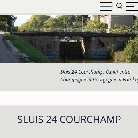
Overslaan
en
naar
de
inhoud
gaan
Sluis 24 Courchamp, Canal entre
Champagne et Bourgogne in Frankri
SLUIS 24 COURCHAMP