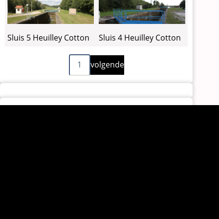
Sluis 5 Heuilley Cotton
Sluis 4 Heuilley Cotton
Volgende
Paginering
1
volgende
pagina