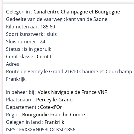
Gelegen in :
Canal entre Champagne et Bourgogne
Gedeelte van de vaarweg : kant van de Saone
Kilometerraai : 185.60
Soort kunstwerk : sluis
Sluisnummer : 24
Status : is in gebruik
Cemt-klasse :
Cemt I
Adres :
Route de Percey le Grand 21610 Chaume-et-Courchamp
Frankrijk
In beheer bij :
Voies Navigable de France VNF
Plaatsnaam :
Percey-le-Grand
Departement :
Cote-d'Or
Regio :
Bourgondië-Franche-Comté
Gelegen in land :
Frankrijk
ISRS : FRXXXVN053LOCKS01856