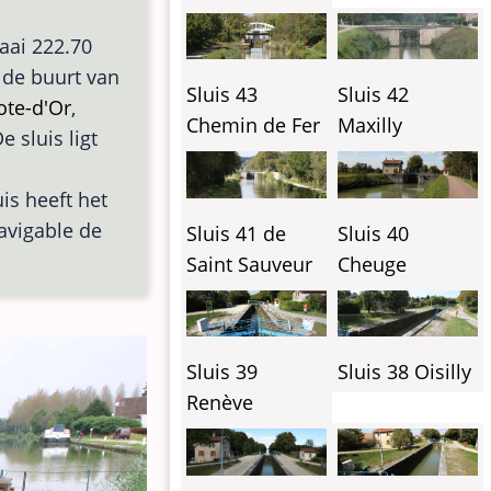
aai 222.70
n de buurt van
Sluis 43
Sluis 42
ote-d'Or
,
Chemin de Fer
Maxilly
De sluis ligt
uis heeft het
Navigable de
Sluis 41 de
Sluis 40
Saint Sauveur
Cheuge
Sluis 39
Sluis 38 Oisilly
Renève