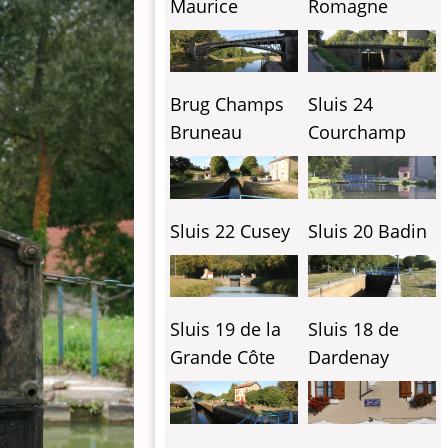
Maurice
Romagne
Brug Champs
Sluis 24
Bruneau
Courchamp
Sluis 22 Cusey
Sluis 20 Badin
Sluis 19 de la
Sluis 18 de
Grande Côte
Dardenay