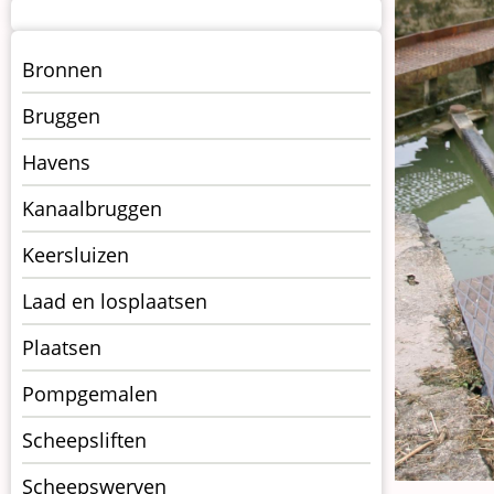
Menu
Bronnen
kunstwerken
Bruggen
op
kunstwerkpagina
Havens
Kanaalbruggen
Keersluizen
Laad en losplaatsen
Plaatsen
Pompgemalen
Scheepsliften
Scheepswerven