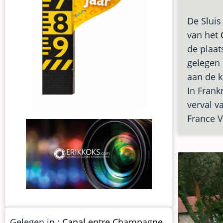
De Sluis
van het
de plaat
gelegen 
aan de k
In Frankr
verval v
France 
Gelegen in :
Canal entre Champagne