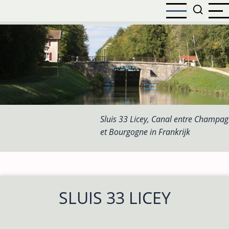
Overslaan
en
naar
de
inhoud
gaan
Sluis 33 Licey, Canal entre Champa
et Bourgogne in Frankrijk
SLUIS 33 LICEY