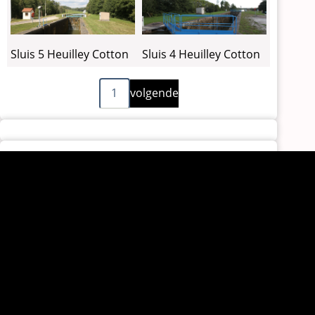
Sluis 5 Heuilley Cotton
Sluis 4 Heuilley Cotton
Volgende
Paginering
1
volgende
pagina