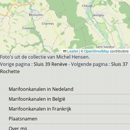
Leaflet
|
©
OpenStreetMap
contributors
Foto's uit de collectie van Michel Hensen.
Vorige pagina :
Sluis 39 Renève
- Volgende pagina :
Sluis 37
Rochette
Voet
Marifoonkanalen in Nedeland
Marifoonkanalen in België
Marifoonkanalen in Frankrijk
Plaatsnamen
Over mij