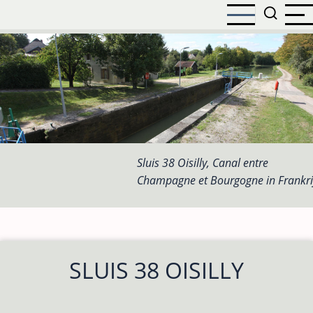
Overslaan
en
naar
de
inhoud
gaan
Sluis 38 Oisilly, Canal entre
Champagne et Bourgogne in Frankri
SLUIS 38 OISILLY