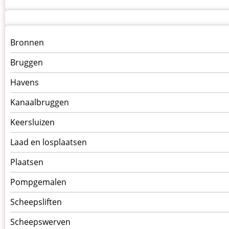
Menu
Bronnen
kunstwerken
Bruggen
op
kunstwerkpagina
Havens
Kanaalbruggen
Keersluizen
Laad en losplaatsen
Plaatsen
Pompgemalen
Scheepsliften
Scheepswerven