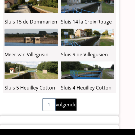
Sluis 15 de Dommarien
Sluis 14 la Croix Rouge
Meer van Villegusin
Sluis 9 de Villegusien
Sluis 5 Heuilley Cotton
Sluis 4 Heuilley Cotton
Volgende
Paginering
1
volgende
pagina