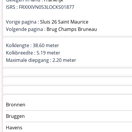
ISRS : FRXXXVN053LOCKS01877
Vorige pagina :
Sluis 26 Saint Maurice
Volgende pagina :
Brug Champs Bruneau
Kolklengte : 38.60 meter
Kolkbreedte : 5.19 meter
Maximale diepgang : 2.20 meter
Menu
Bronnen
kunstwerken
Bruggen
op
kunstwerkpagina
Havens