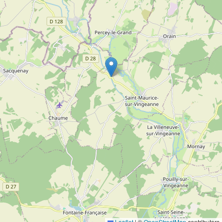
Leaflet
|
©
OpenStreetMap
contributors