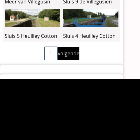
Meer van Villegusin
Sluis 9 de Villegusien
Sluis 5 Heuilley Cotton
Sluis 4 Heuilley Cotton
Volgende
Paginering
1
volgende
pagina