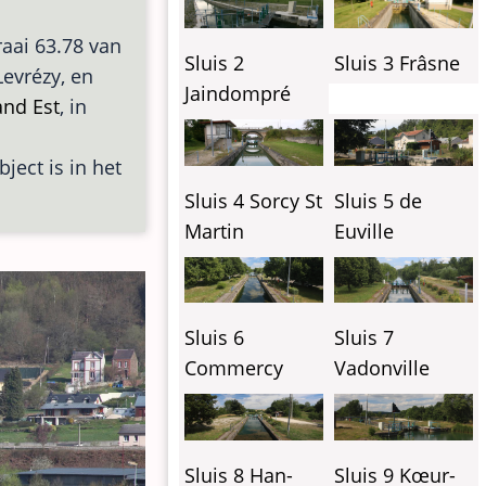
raai 63.78 van
Sluis 2
Sluis 3 Frâsne
Levrézy, en
Jaindompré
nd Est
, in
bject is in het
Sluis 4 Sorcy St
Sluis 5 de
Martin
Euville
Sluis 6
Sluis 7
Commercy
Vadonville
Sluis 8 Han-
Sluis 9 Kœur-