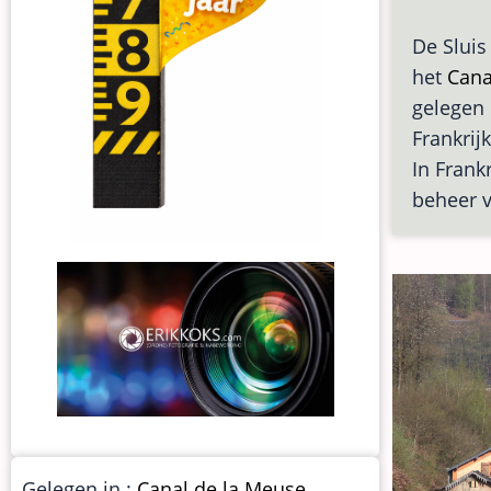
De Sluis
het
Cana
gelegen
Frankrijk
In Frankr
beheer v
Gelegen in :
Canal de la Meuse