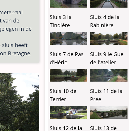
ometerraai
Sluis 3 la
Sluis 4 de la
rt van de
Tindière
Rabinière
 gelegen in de
 sluis heeft
ion Bretagne.
Sluis 7 de Pas
Sluis 9 le Gue
d'Héric
de l'Atelier
Sluis 10 de
Sluis 11 de la
Terrier
Prée
Sluis 12 de la
Sluis 13 de