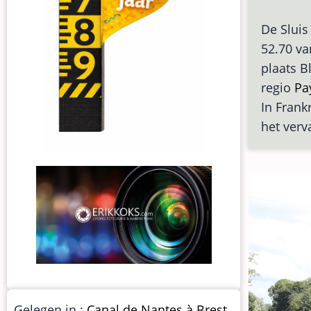
De Sluis
52.70 va
plaats B
regio
Pa
In Frankr
het verv
Gelegen in :
Canal de Nantes à Brest