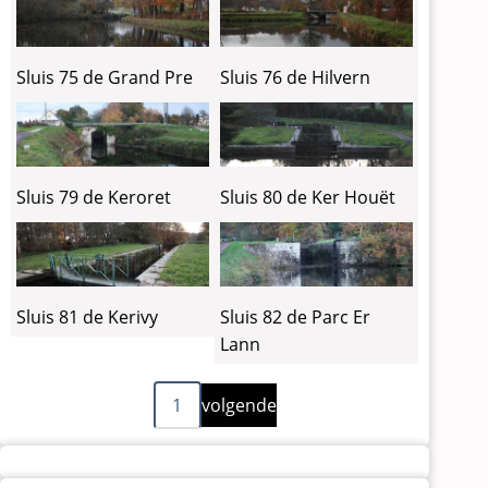
Sluis 75 de Grand Pre
Sluis 76 de Hilvern
Sluis 79 de Keroret
Sluis 80 de Ker Houët
Sluis 81 de Kerivy
Sluis 82 de Parc Er
Lann
Volgende
Paginering
1
volgende
pagina