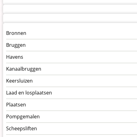
Menu
Bronnen
kunstwerken
Bruggen
op
kunstwerkpagina
Havens
Kanaalbruggen
Keersluizen
Laad en losplaatsen
Plaatsen
Pompgemalen
Scheepsliften