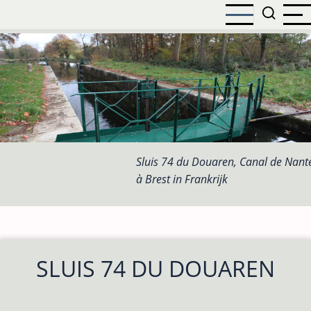
Overslaan
en
naar
de
inhoud
gaan
Sluis 74 du Douaren, Canal de Nant
à Brest in Frankrijk
SLUIS 74 DU DOUAREN