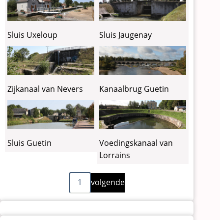
Sluis Uxeloup
Sluis Jaugenay
Zijkanaal van Nevers
Kanaalbrug Guetin
Sluis Guetin
Voedingskanaal van
Lorrains
Volgende
Paginering
1
volgende
pagina