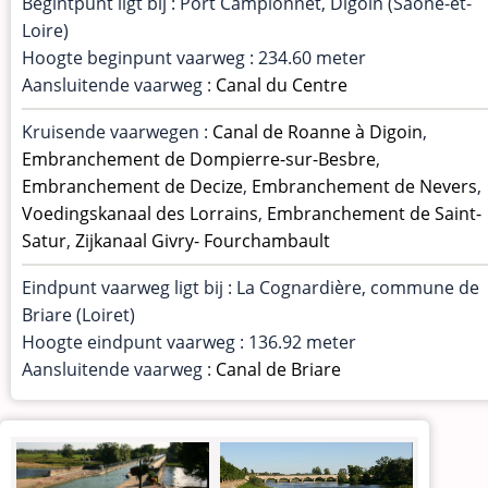
Begintpunt ligt bij : Port Campionnet, Digoin (Saône-et-
Loire)
Hoogte beginpunt vaarweg : 234.60 meter
Aansluitende vaarweg :
Canal du Centre
Kruisende vaarwegen :
Canal de Roanne à Digoin
,
Embranchement de Dompierre-sur-Besbre
,
Embranchement de Decize
,
Embranchement de Nevers
,
Voedingskanaal des Lorrains
,
Embranchement de Saint-
Satur
,
Zijkanaal Givry- Fourchambault
Eindpunt vaarweg ligt bij : La Cognardière, commune de
Briare (Loiret)
Hoogte eindpunt vaarweg : 136.92 meter
Aansluitende vaarweg :
Canal de Briare