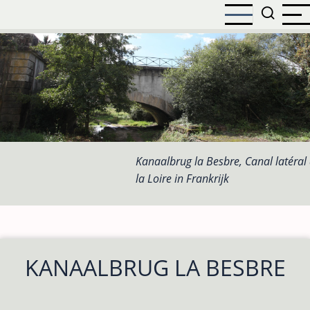
Overslaan
en
naar
de
inhoud
gaan
Kanaalbrug la Besbre, Canal latéral
la Loire in Frankrijk
KANAALBRUG LA BESBRE