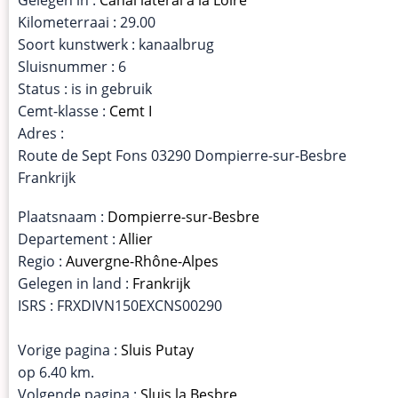
Kilometerraai : 29.00
Soort kunstwerk : kanaalbrug
Sluisnummer : 6
Status : is in gebruik
Cemt-klasse :
Cemt I
Adres :
Route de Sept Fons 03290 Dompierre-sur-Besbre
Frankrijk
Plaatsnaam :
Dompierre-sur-Besbre
Departement :
Allier
Regio :
Auvergne-Rhône-Alpes
Gelegen in land :
Frankrijk
ISRS : FRXDIVN150EXCNS00290
Vorige pagina :
Sluis Putay
op 6.40 km.
Volgende pagina :
Sluis la Besbre