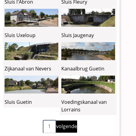
Sluis l'Abron
Sluis Fleury
Sluis Uxeloup
Sluis Jaugenay
Zijkanaal van Nevers
Kanaalbrug Guetin
Sluis Guetin
Voedingskanaal van
Lorrains
Volgende
Paginering
1
volgende
pagina