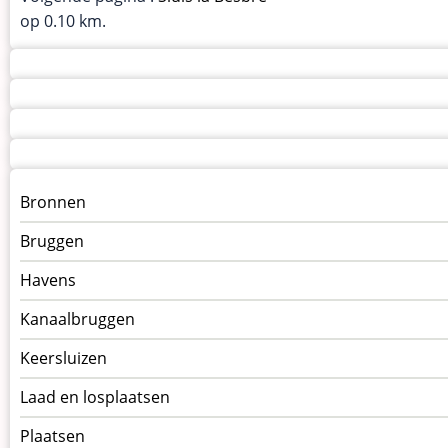
op 0.10 km.
Menu
Bronnen
kunstwerken
Bruggen
op
kunstwerkpagina
Havens
Kanaalbruggen
Keersluizen
Laad en losplaatsen
Plaatsen