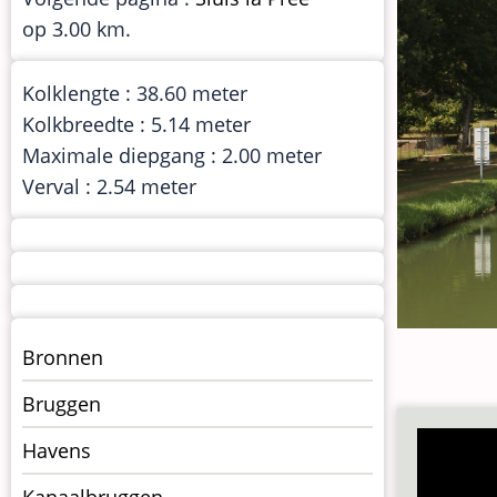
op 3.00 km.
Kolklengte : 38.60 meter
Kolkbreedte : 5.14 meter
Maximale diepgang : 2.00 meter
Verval : 2.54 meter
Menu
Bronnen
kunstwerken
Bruggen
op
kunstwerkpagina
Havens
Kanaalbruggen