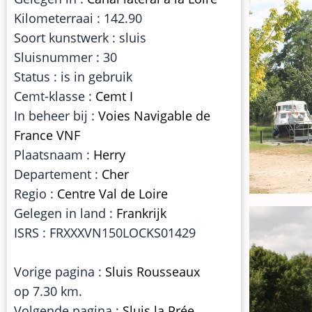
Kilometerraai : 142.90
Soort kunstwerk : sluis
Sluisnummer : 30
Status : is in gebruik
Cemt-klasse :
Cemt I
In beheer bij :
Voies Navigable de
France VNF
Plaatsnaam :
Herry
Departement :
Cher
Regio :
Centre Val de Loire
Gelegen in land :
Frankrijk
ISRS : FRXXXVN150LOCKS01429
Vorige pagina :
Sluis Rousseaux
op 7.30 km.
Volgende pagina :
Sluis la Prée