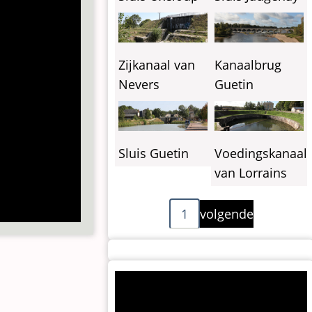
Zijkanaal van
Kanaalbrug
Nevers
Guetin
Sluis Guetin
Voedingskanaal
van Lorrains
Paginering
Volgende
1
volgende
pagina