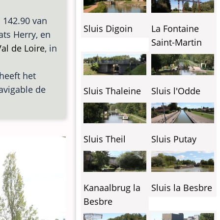
i 142.90 van
Sluis Digoin
La Fontaine
ats Herry, en
Saint-Martin
al de Loire
, in
 heeft het
Navigable de
Sluis Thaleine
Sluis l'Odde
Sluis Theil
Sluis Putay
Kanaalbrug la
Sluis la Besbre
Besbre