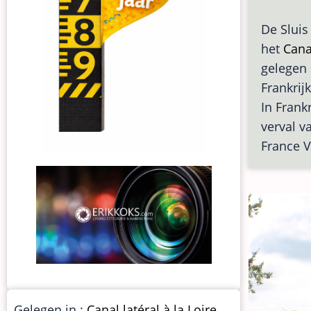
De Sluis
het
Canal
gelegen
Frankrijk
In Frankr
verval v
France 
Gelegen in :
Canal latéral à la Loire