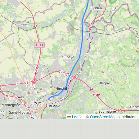
Leaflet
|
©
OpenStreetMap
contributors