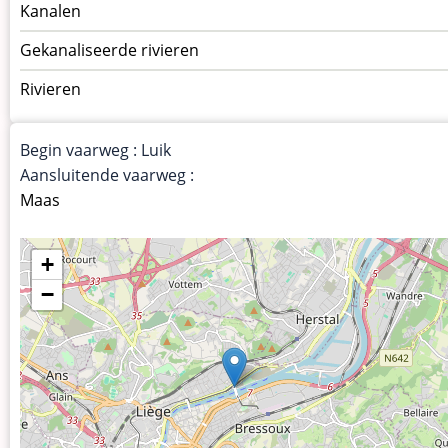
Menu
Kanalen
vaarwegen
Gekanaliseerde rivieren
Rivieren
Begin vaarweg : Luik
Aansluitende vaarweg :
Maas
+
−