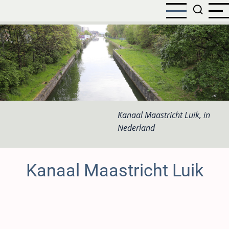
Overslaan
en
naar
de
inhoud
gaan
Kanaal Maastricht Luik, in
Nederland
Kanaal Maastricht Luik