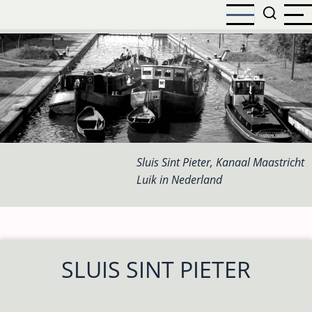
Overslaan
en
naar
de
inhoud
gaan
Sluis Sint Pieter, Kanaal Maastricht
Luik in Nederland
SLUIS SINT PIETER