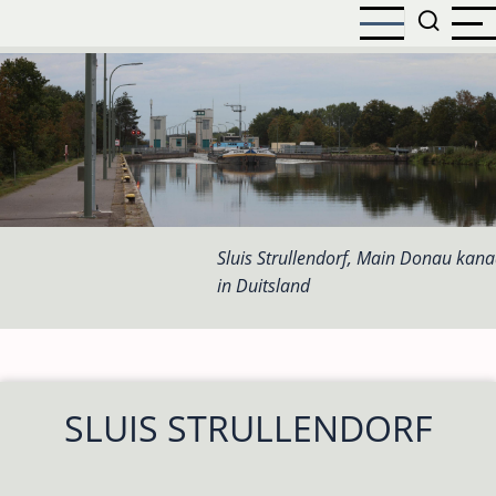
Overslaan
en
naar
de
inhoud
gaan
Sluis Strullendorf, Main Donau kana
in Duitsland
SLUIS STRULLENDORF