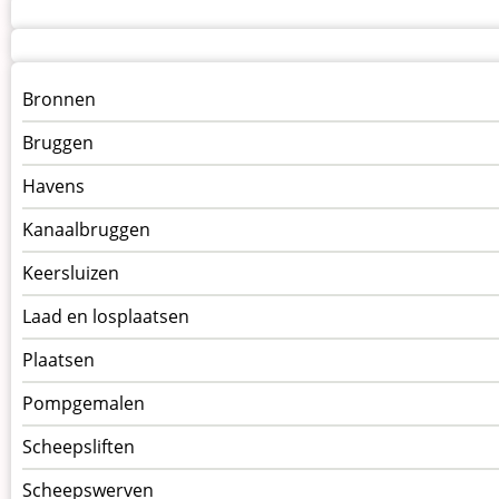
Menu
Bronnen
kunstwerken
Bruggen
op
kunstwerkpagina
Havens
Kanaalbruggen
Keersluizen
Laad en losplaatsen
Plaatsen
Pompgemalen
Scheepsliften
Scheepswerven