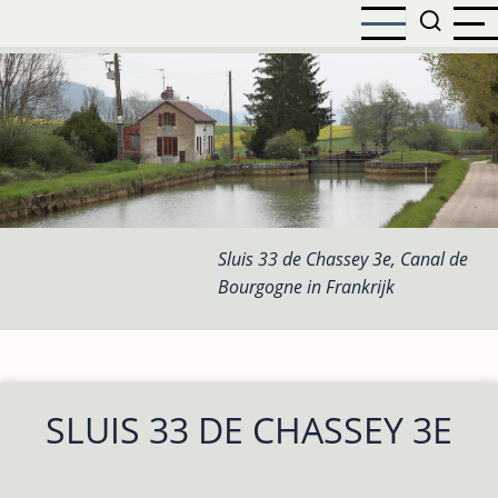
Overslaan
en
naar
de
inhoud
gaan
Sluis 33 de Chassey 3e, Canal de
Bourgogne in Frankrijk
SLUIS 33 DE CHASSEY 3E