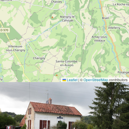
Leaflet
|
©
OpenStreetMap
contributors