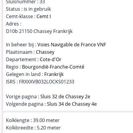
Sluisnummer : 33
Status : is in gebruik
Cemt-klasse :
Cemt I
Adres :
D10b 21150 Chassey Frankrijk
In beheer bij :
Voies Navigable de France VNF
Plaatsnaam :
Chassey
Departement :
Cote-d'Or
Regio :
Bourgondië-Franche-Comté
Gelegen in land :
Frankrijk
ISRS : FRXXXVB032LOCKS01233
Vorige pagina :
Sluis 32 de Chassey 2e
Volgende pagina :
Sluis 34 de Chassey 4e
Kolklengte : 39.00 meter
Kolkbreedte : 5.20 meter