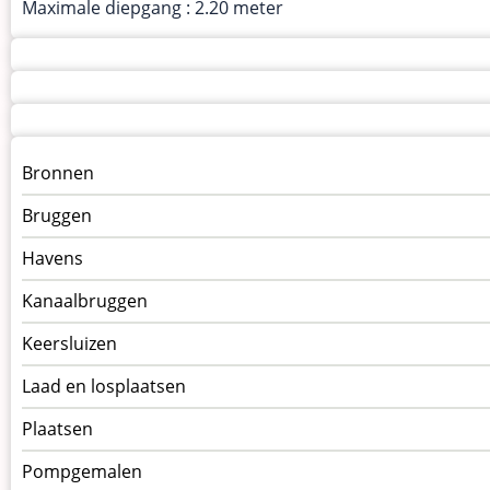
Maximale diepgang : 2.20 meter
Menu
Bronnen
kunstwerken
Bruggen
op
kunstwerkpagina
Havens
Kanaalbruggen
Keersluizen
Laad en losplaatsen
Plaatsen
Pompgemalen