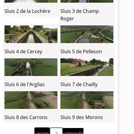
Sluis 2 de la Lochère
Sluis 3 de Champ
Roger
Sluis 4 de Cercey
Sluis 5 de Pelleson
Sluis 7 de Chailly
Sluis 6 de l'Argilas
Sluis 8 des Carrons
Sluis 9 des Morons
Vorige
Volgende
Paginering
vorige
2
volgende