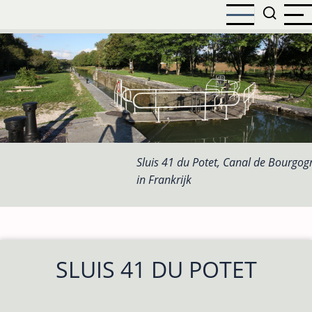
Overslaan
en
naar
de
inhoud
gaan
Sluis 41 du Potet, Canal de Bourgog
in Frankrijk
SLUIS 41 DU POTET