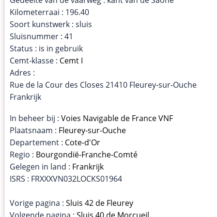
Kilometerraai : 196.40
Soort kunstwerk : sluis
Sluisnummer : 41
Status : is in gebruik
Cemt-klasse :
Cemt I
Adres :
Rue de la Cour des Closes 21410 Fleurey-sur-Ouche
Frankrijk
In beheer bij :
Voies Navigable de France VNF
Plaatsnaam :
Fleurey-sur-Ouche
Departement :
Cote-d'Or
Regio :
Bourgondië-Franche-Comté
Gelegen in land :
Frankrijk
ISRS : FRXXXVN032LOCKS01964
Vorige pagina :
Sluis 42 de Fleurey
Volgende pagina :
Sluis 40 de Morcueil