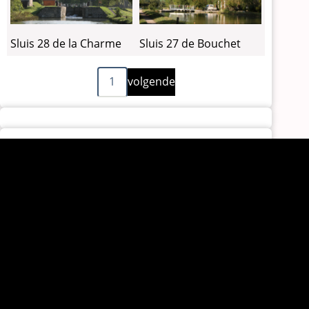
Sluis 28 de la Charme
Sluis 27 de Bouchet
Volgende
Paginering
1
volgende
pagina