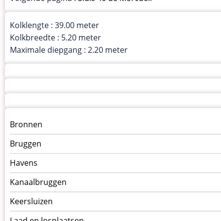
Kolklengte : 39.00 meter
Kolkbreedte : 5.20 meter
Maximale diepgang : 2.20 meter
Menu
Bronnen
kunstwerken
Bruggen
op
kunstwerkpagina
Havens
Kanaalbruggen
Keersluizen
Laad en losplaatsen