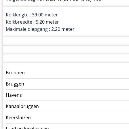
Kolklengte : 39.00 meter
Kolkbreedte : 5.20 meter
Maximale diepgang : 2.20 meter
Menu
Bronnen
kunstwerken
Bruggen
op
kunstwerkpagina
Havens
Kanaalbruggen
Keersluizen
Laad en losplaatsen