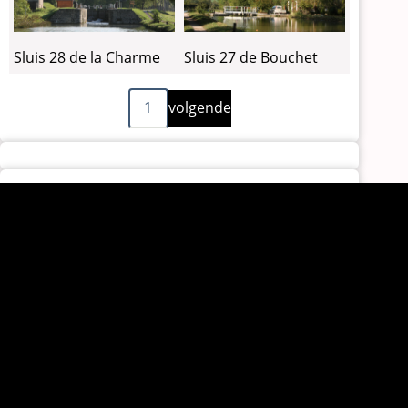
Sluis 28 de la Charme
Sluis 27 de Bouchet
Volgende
Paginering
1
volgende
pagina