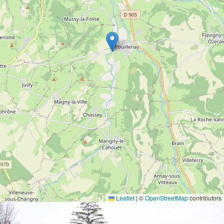
Leaflet
|
©
OpenStreetMap
contributors