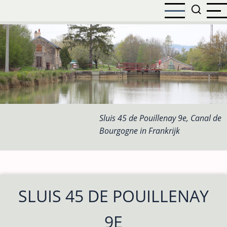
Overslaan
en
naar
de
inhoud
gaan
Sluis 45 de Pouillenay 9e, Canal de
Bourgogne in Frankrijk
SLUIS 45 DE POUILLENAY
9E