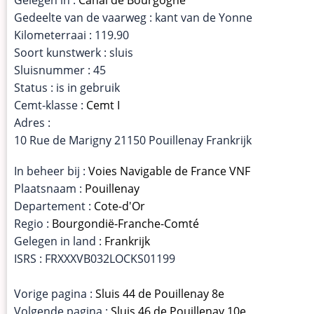
Gedeelte van de vaarweg : kant van de Yonne
Kilometerraai : 119.90
Soort kunstwerk : sluis
Sluisnummer : 45
Status : is in gebruik
Cemt-klasse :
Cemt I
Adres :
10 Rue de Marigny 21150 Pouillenay Frankrijk
In beheer bij :
Voies Navigable de France VNF
Plaatsnaam :
Pouillenay
Departement :
Cote-d'Or
Regio :
Bourgondië-Franche-Comté
Gelegen in land :
Frankrijk
ISRS : FRXXXVB032LOCKS01199
Vorige pagina :
Sluis 44 de Pouillenay 8e
Volgende pagina :
Sluis 46 de Pouillenay 10e