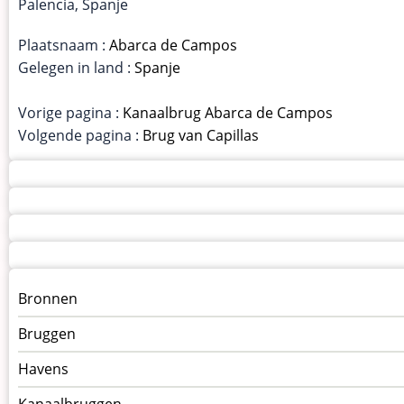
Palencia, Spanje
Plaatsnaam :
Abarca de Campos
Gelegen in land :
Spanje
Vorige pagina :
Kanaalbrug Abarca de Campos
Volgende pagina :
Brug van Capillas
Menu
Bronnen
kunstwerken
Bruggen
op
kunstwerkpagina
Havens
Kanaalbruggen