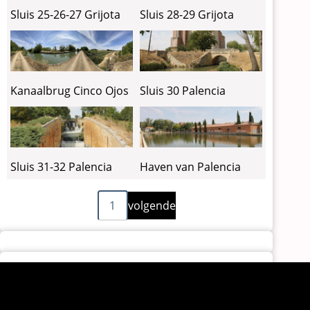
Sluis 25-26-27 Grijota
Sluis 28-29 Grijota
Sluis 30 Palencia
Kanaalbrug Cinco Ojos
Sluis 31-32 Palencia
Haven van Palencia
Volgende
Paginering
1
volgende
pagina