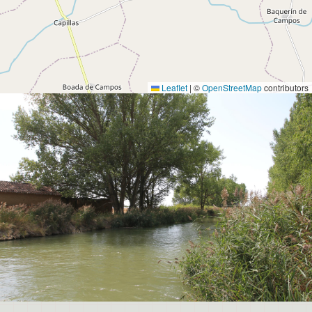
Leaflet
|
©
OpenStreetMap
contributors