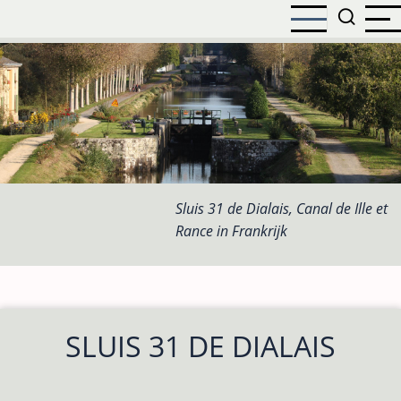
Overslaan
en
naar
de
inhoud
gaan
Sluis 31 de Dialais, Canal de Ille et
Rance in Frankrijk
SLUIS 31 DE DIALAIS