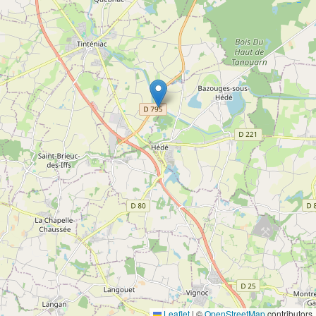
Leaflet
|
©
OpenStreetMap
contributors