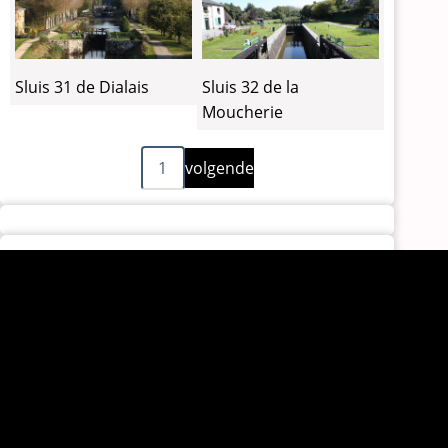
Sluis 31 de Dialais
Sluis 32 de la
Moucherie
Volgende
Paginering
1
volgende
pagina