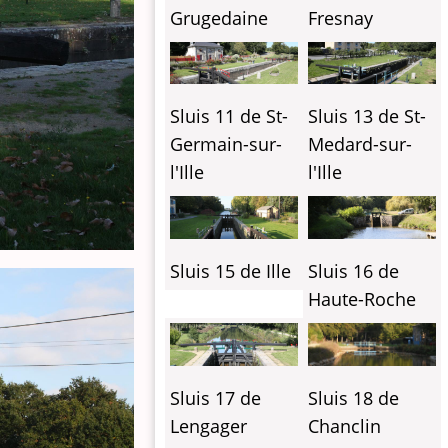
Grugedaine
Fresnay
Sluis 11 de St-
Sluis 13 de St-
Germain-sur-
Medard-sur-
l'Ille
l'Ille
Sluis 15 de Ille
Sluis 16 de
Haute-Roche
Sluis 17 de
Sluis 18 de
Lengager
Chanclin