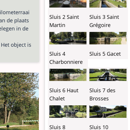
kilometerraai
Sluis 2 Saint
Sluis 3 Saint
van de plaats
Martin
Grégoire
elegen in de
 Het object is
Sluis 4
Sluis 5 Gacet
Charbonniere
Sluis 6 Haut
Sluis 7 des
Chalet
Brosses
Sluis 8
Sluis 10