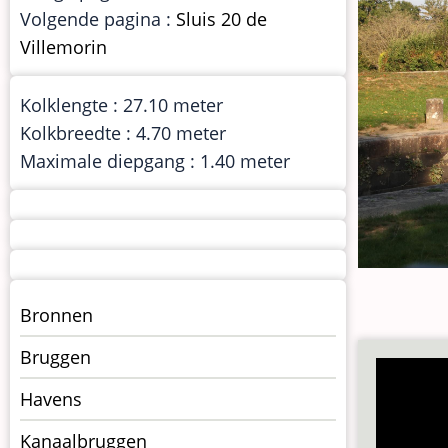
Volgende pagina :
Sluis 20 de
Villemorin
Kolklengte : 27.10 meter
Kolkbreedte : 4.70 meter
Maximale diepgang : 1.40 meter
Menu
Bronnen
kunstwerken
Bruggen
op
kunstwerkpagina
Havens
Kanaalbruggen