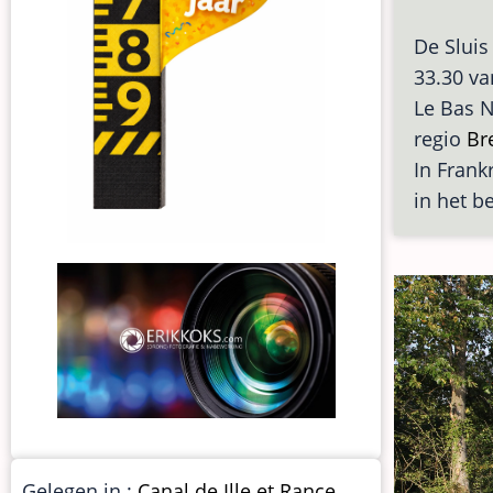
De Sluis
33.30 va
Le Bas N
regio
Br
In Frankr
in het b
Gelegen in :
Canal de Ille et Rance