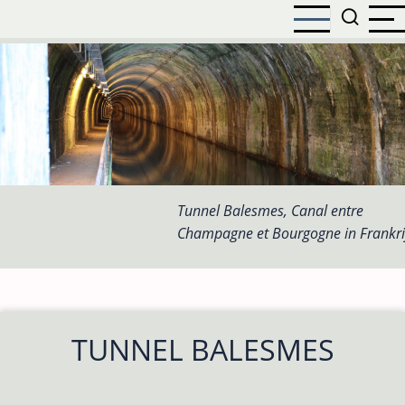
Overslaan
en
naar
de
inhoud
gaan
Tunnel Balesmes, Canal entre
Champagne et Bourgogne in Frankri
TUNNEL BALESMES