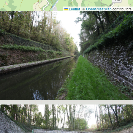
Leaflet
|
©
OpenStreetMap
contributors