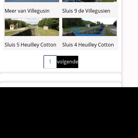
Meer van Villegusin
Sluis 9 de Villegusien
Sluis 5 Heuilley Cotton
Sluis 4 Heuilley Cotton
Volgende
Paginering
1
volgende
pagina