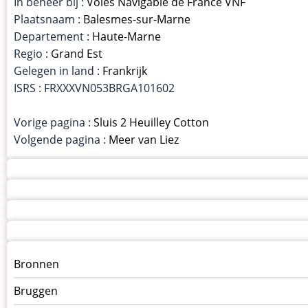
In beheer bij :
Voies Navigable de France VNF
Plaatsnaam :
Balesmes-sur-Marne
Departement :
Haute-Marne
Regio :
Grand Est
Gelegen in land :
Frankrijk
ISRS : FRXXXVN053BRGA101602
Vorige pagina :
Sluis 2 Heuilley Cotton
Volgende pagina :
Meer van Liez
Menu
Bronnen
kunstwerken
Bruggen
op