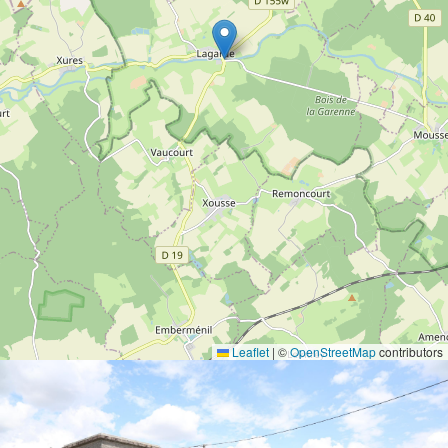
Leaflet
|
©
OpenStreetMap
contributors