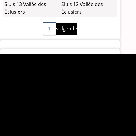
Sluis 13 Vallée des
Sluis 12 Vallée des
Éclusiers
Éclusiers
Volgende
Paginering
1
volgende
pagina