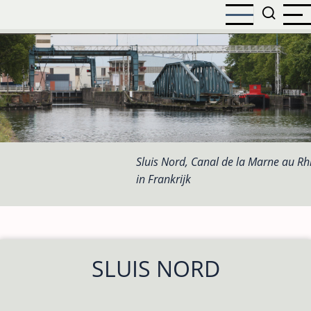
Overslaan
en
naar
de
inhoud
gaan
Sluis Nord, Canal de la Marne au Rh
in Frankrijk
SLUIS NORD