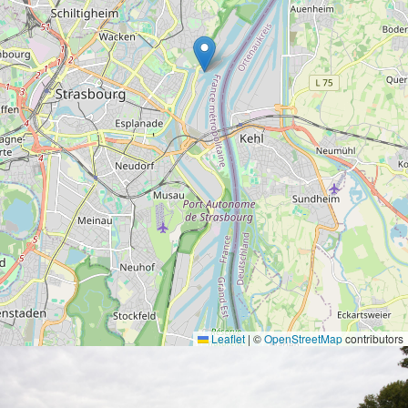
Leaflet
|
©
OpenStreetMap
contributors