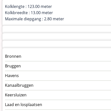
Kolklengte : 123.00 meter
Kolkbreedte : 13.00 meter
Maximale diepgang : 2.80 meter
Menu
Bronnen
kunstwerken
Bruggen
op
kunstwerkpagina
Havens
Kanaalbruggen
Keersluizen
Laad en losplaatsen