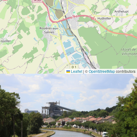
Leaflet
|
©
OpenStreetMap
contributors