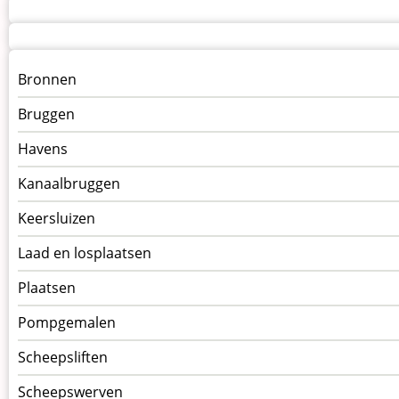
Menu
Bronnen
kunstwerken
Bruggen
op
kunstwerkpagina
Havens
Kanaalbruggen
Keersluizen
Laad en losplaatsen
Plaatsen
Pompgemalen
Scheepsliften
Scheepswerven