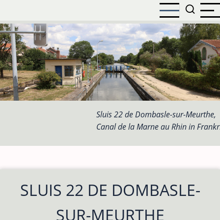
Overslaan
en
naar
de
inhoud
gaan
Sluis 22 de Dombasle-sur-Meurthe,
Canal de la Marne au Rhin in Frankr
SLUIS 22 DE DOMBASLE-
SUR-MEURTHE