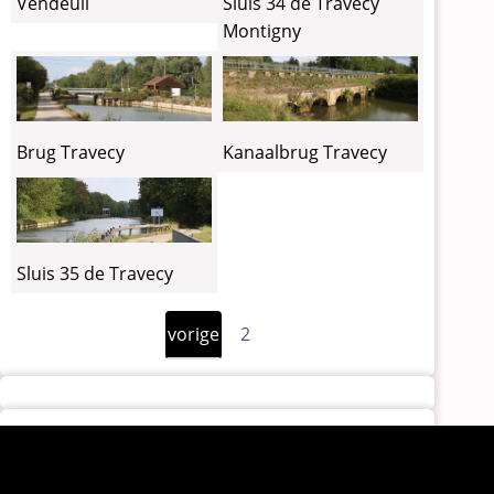
Vendeuil
Sluis 34 de Travecy
Montigny
Brug Travecy
Kanaalbrug Travecy
Sluis 35 de Travecy
Vorige
Paginering
vorige
2
pagina