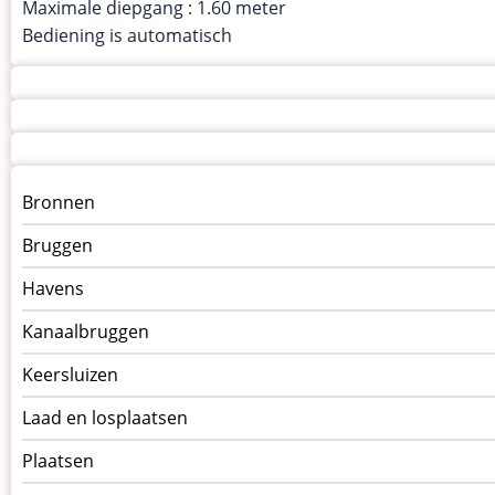
Maximale diepgang : 1.60 meter
Bediening is automatisch
Menu
Bronnen
kunstwerken
Bruggen
op
kunstwerkpagina
Havens
Kanaalbruggen
Keersluizen
Laad en losplaatsen
Plaatsen