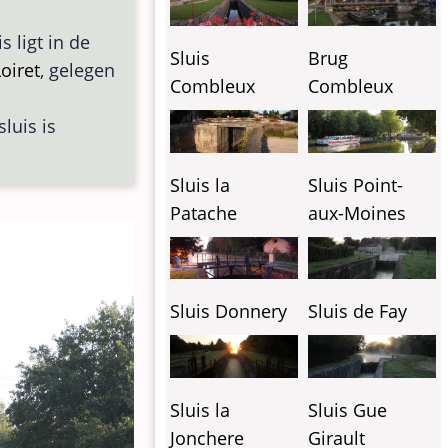
is ligt in de
Sluis
Brug
oiret
, gelegen
Combleux
Combleux
luis is
Sluis la
Sluis Point-
Patache
aux-Moines
Sluis Donnery
Sluis de Fay
Sluis la
Sluis Gue
Jonchere
Girault