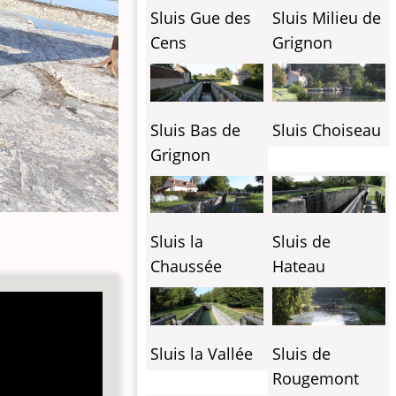
Sluis Gue des
Sluis Milieu de
Cens
Grignon
Sluis Bas de
Sluis Choiseau
Grignon
Sluis la
Sluis de
Chaussée
Hateau
Sluis la Vallée
Sluis de
Rougemont