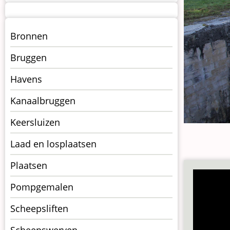
Menu
Bronnen
kunstwerken
Bruggen
op
kunstwerkpagina
Havens
Kanaalbruggen
Keersluizen
Laad en losplaatsen
Plaatsen
Pompgemalen
Scheepsliften
Scheepswerven