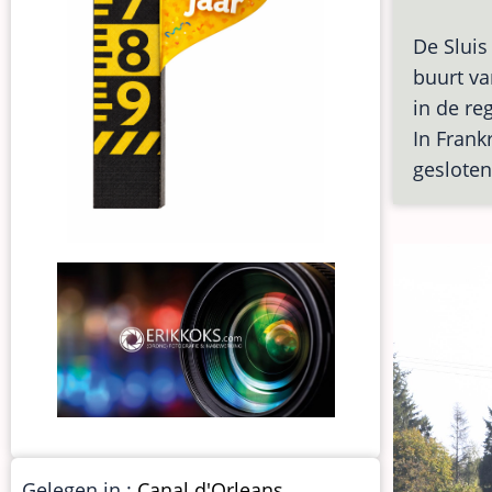
De Sluis
buurt va
in de re
In Frankr
gesloten
Gelegen in :
Canal d'Orleans