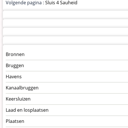
Volgende pagina :
Sluis 4 Sauheid
Menu
Bronnen
kunstwerken
Bruggen
op
kunstwerkpagina
Havens
Kanaalbruggen
Keersluizen
Laad en losplaatsen
Plaatsen