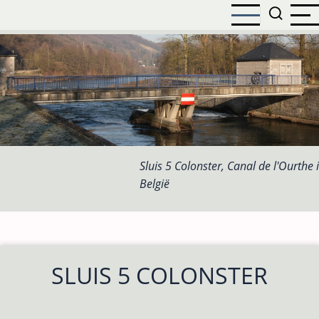
Overslaan
en
naar
de
inhoud
gaan
Sluis 5 Colonster, Canal de l'Ourthe 
België
SLUIS 5 COLONSTER