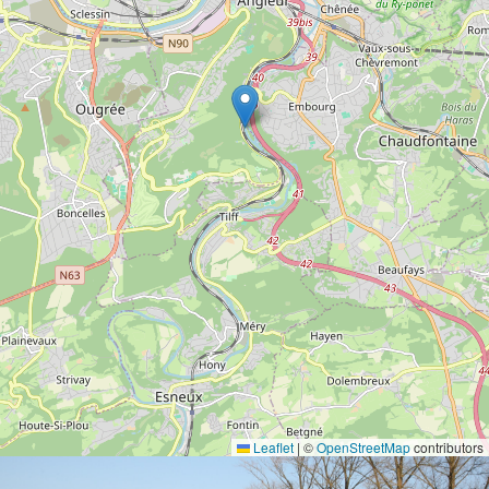
Leaflet
|
©
OpenStreetMap
contributors