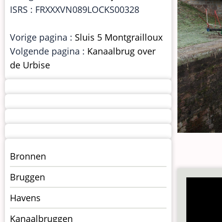
ISRS : FRXXXVN089LOCKS00328
Vorige pagina :
Sluis 5 Montgrailloux
Volgende pagina :
Kanaalbrug over
de Urbise
Menu
Bronnen
kunstwerken
Bruggen
op
kunstwerkpagina
Havens
Kanaalbruggen