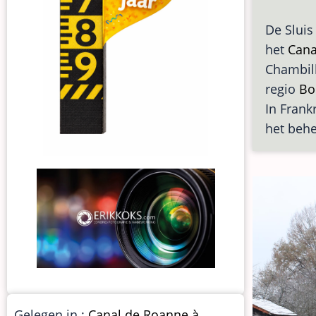
De Sluis
het
Cana
Chambill
regio
Bo
In Frankr
het behe
Gelegen in :
Canal de Roanne à