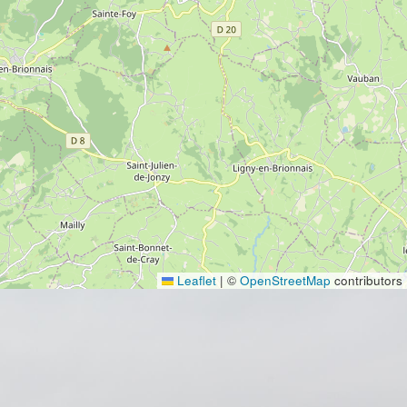
Leaflet
|
©
OpenStreetMap
contributors